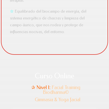
terapias.
☆
Equilibrado del biocampo de energía, del
sistema energético de chacras y limpieza del
campo áurico, que nos rodea y protege de
influencias nocivas, del entorno.
Curso Online
✰ Nivel I:
Facial Training
Biodharma
©
Gimnasia & Yoga facial