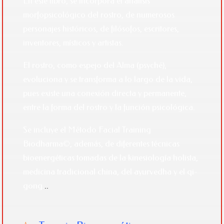
En este libro, se incorpora el análisis
morfopsicológico del rostro, de numerosos
personajes históricos, de filósofos, escritores,
inventores, místicos y artistas.
El rostro, como espejo del Alma (
psyché)
,
evoluciona y se transforma a lo largo de la vida,
pues existe una conexión directa y permanente,
entre la forma del rostro y la función psicológica.
Se incluye el Método Facial Training
Biodharma©, además, de diferentes técnicas
bioenergéticas tomadas de la kinesiología holista,
medicina tradicional china, del ayurvedha y el qi-
gong.
..