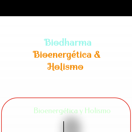
Biodharma
Bioenergética &
Holismo
Bioenergética y Holismo