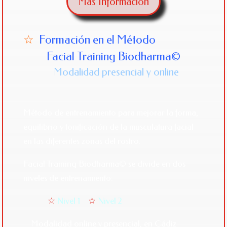
Más Información
☆
Formación en el Método
Facial Training Biodharma©
Modalidad presencial y online
Método de entrenamiento para mejorar la forma,
equilibrio y tonificación de la musculatura facial
en las diferentes zonas del rostro.
Facial Training Biodharma© se divide en dos
niveles de entrenamiento:
☆
Nivel 1
☆
Nivel 2
_ Modalidad online y presencial, en Cádiz