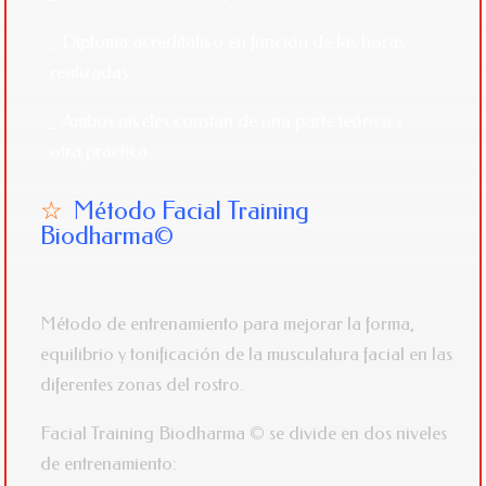
_ Diploma acreditativo en función de las horas
realizadas.
_ Ambos niveles constan de una parte teórica y
otra práctica.
☆
Método Facial
Training
Biodharma©
Método de entrenamiento para mejorar la forma,
equilibrio y tonificación de la musculatura facial en las
diferentes zonas del rostro.
Facial Training Biodharma © se divide en dos niveles
de entrenamiento: