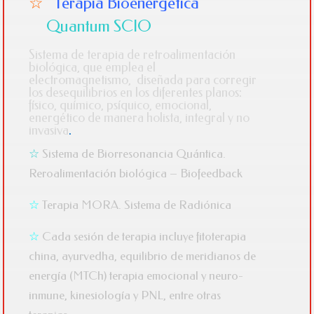
☆
Terapia Bioenergética
Quantum SCI
O
Sistema de terapia de retroalimentación
biológica, que emplea el
electromagnetismo, diseñada para corregir
los desequilibrios en los diferentes planos:
físico, químico, psíquico, emocional,
energético de manera holista, integral y no
invasiva
.
☆
Sistema de Biorresonancia Quántica.
Reroalimentación biológica – Biofeedback
☆
Terapia MORA. Sistema de Radiónica
☆
Cada sesión de terapia incluye fitoterapia
china, ayurvedha, equilibrio de meridianos de
energía (MTCh) terapia emocional y neuro-
inmune, kinesiología y PNL, entre otras