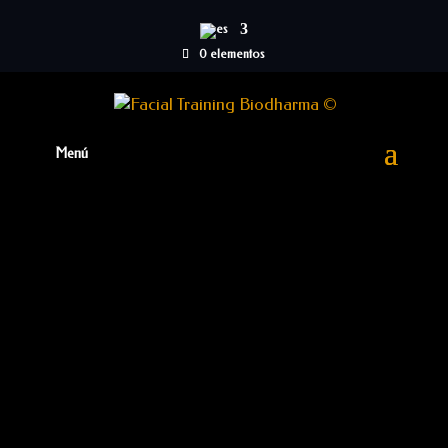
0 elementos
[wd_asp id=1]