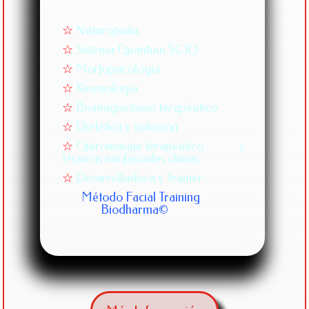
☆
Naturopatía
☆
Sistema Quantum SCIO
☆
Morfopsicología
☆
Kinesiología
☆
Biomagnetismo terapéutico
☆
Dietética y nutrición
☆
Quiromasaje terapéutico y
técnicas miofasciales chinas
☆
Desarrolladora y Trainer:
Método Facial Training
Biodharma©