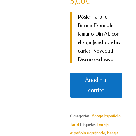
5,00
€
Póster Tarot o
Baraja Española
tamaño Din A1, con
el significado de las
cartas. Novedad.
Diseño exclusivo.
Tarot
Añadir al
Baraja
carrito
Española
cantidad
Categorías:
Baraja Española
,
Tarot
Etiquetas:
baraja
española significado
,
baraja