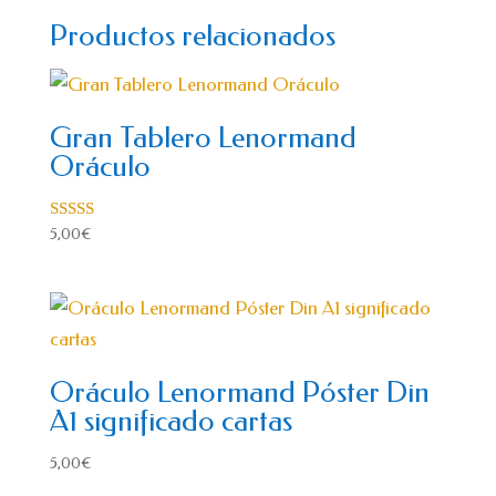
Productos relacionados
Gran Tablero Lenormand
Oráculo
Valorado
5,00
€
con
5.00
de 5
Oráculo Lenormand Póster Din
A1 significado cartas
5,00
€