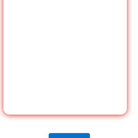
Se incluyen las nociones básicas de la
Morfopsicología, las tendencias básicas de
comportamiento, los planos de interacción
dominantes y retraídos (mental-espiritual,
emocional, físico-instintivo); el equilibrio y armonía
facial.
Se enseñan además, las nociones básicas de
análisis, armonía y equilibrio facial, en base a la
escuela francesa de Morfopsicología, desarrollada
por el psiquiatra francés,
Louis Corman.