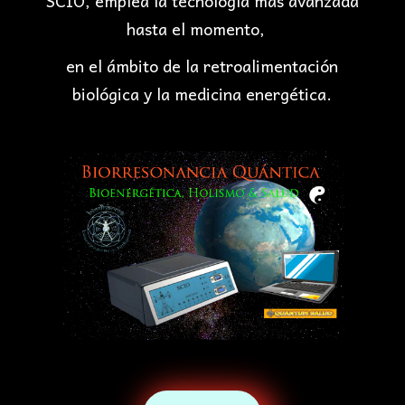
SCIO, emplea la tecnología más avanzada
hasta el momento,
en el ámbito de la
retroalimentación
biológica y la medicina energética.