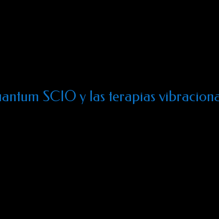
ancia trivectorial, está siendo empleado por numerosos profesion
 perfeccionándose en diversos centros de investigación avanzad
.B.A (Fundación biofísica aplicada), sede en Barcelona.
ntum SCIO y las terapias vibracion
a, mineral, y microorganismo, existe un campo de energía que l
 se mantienen unidos gracias a un enlace energético, que manti
cífica. Existe en la naturaleza, trillones de diferentes frecuenc
uilibran o causan malestar, aunque no seamos, por lo general, co