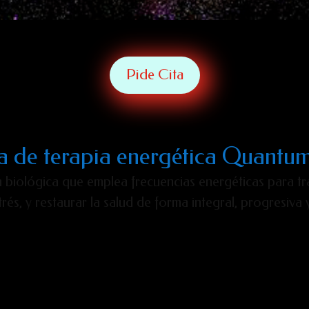
Pide Cita
a de terapia energética Quant
 biológica que emplea frecuencias energéticas para trat
strés, y restaurar la salud de forma integral, progresiva 