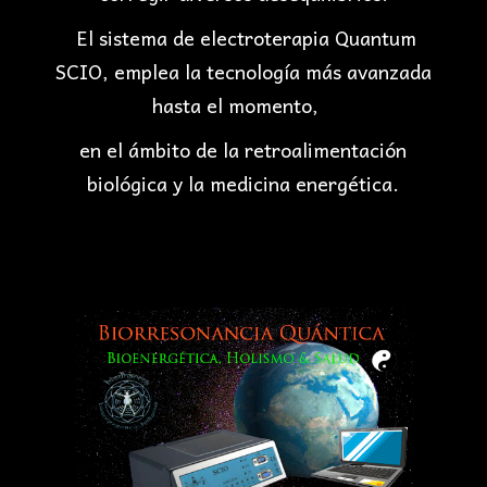
El sistema de electroterapia Quantum
SCIO, emplea la tecnología más avanzada
hasta el momento,
en el ámbito de la
retroalimentación
biológica y la medicina energética.