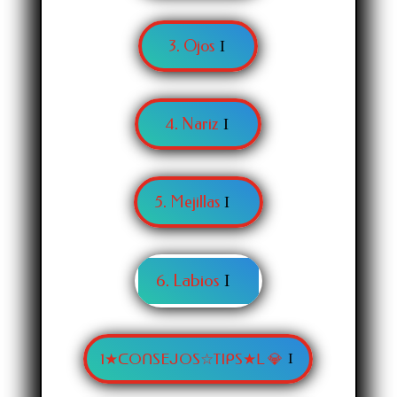
3. Ojos
4. Nariz
5. Mejillas
6. Labios
1★ᑕOᑎSEᒍOS☆TIᑭS★ᒪ 💎