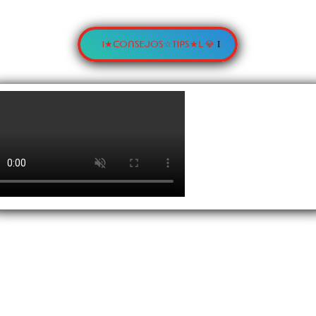
1★ᑕOᑎSEᒍOS☆TIᑭS★ᒪ 💎