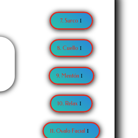
7. Surco
8. Cuello
9. Mentón
10. Relax
11. Ovalo Facial