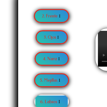
2. Frente
3. Ojos
4. Nariz
5. Mejillas
6. Labios