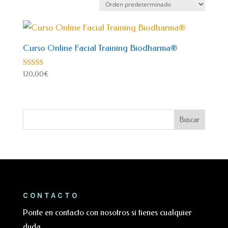
Curso Online Facial Training Biodharma®
Valorado
120,00
€
con
5.00
de 5
CONTACTO
Ponte en contacto con nosotros si tienes cualquier
duda.