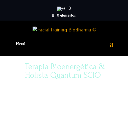
0 elementos
Terapia Bioenergética &
Holista Quantum SCIO
Terapia de biofeedback que emplea
frecuencias electromagnéticas para
corregir diversos desequilibrios.
El sistema de electroterapia Quantum