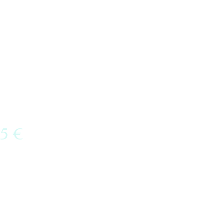
 5 €
arcarla, sólo
Paypal, o
l enlace
évala a una
n A1.