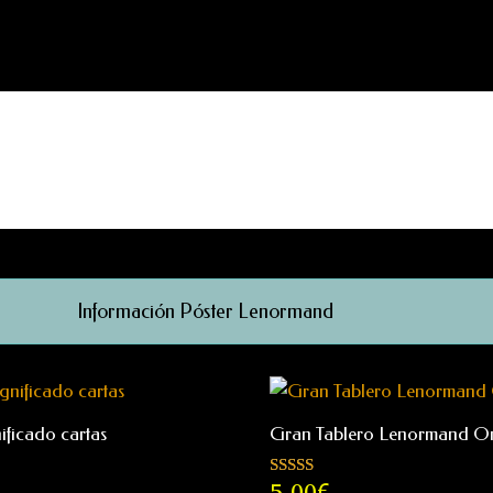
Información Póster Lenormand
ficado cartas
Gran Tablero Lenormand O
5,00
€
Valorado