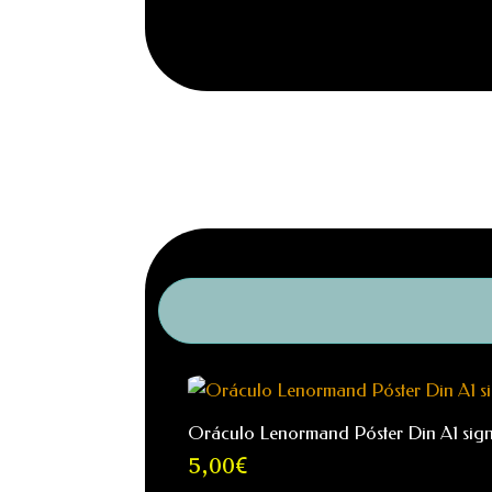
Oráculo Lenormand Póster Din A1 signi
5,00
€