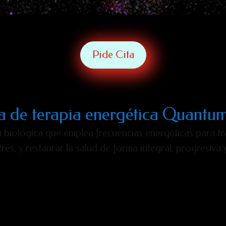
Pide Cita
a de terapia energética Quant
 biológica que emplea frecuencias energéticas para trat
strés, y restaurar la salud de forma integral, progresiva 