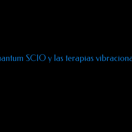
ancia trivectorial, está siendo empleado por numerosos profesion
 perfeccionándose en diversos centros de investigación avanzad
.B.A (Fundación biofísica aplicada), sede en Barcelona.
ntum SCIO y las terapias vibracion
a, mineral, y microorganismo, existe un campo de energía que l
 se mantienen unidos gracias a un enlace energético, que manti
cífica. Existe en la naturaleza, trillones de diferentes frecuenc
uilibran o causan malestar, aunque no seamos, por lo general, co