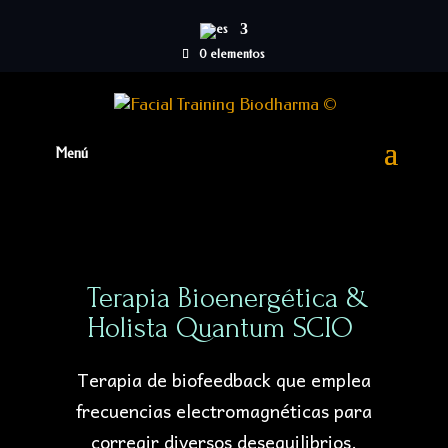
0 elementos
Terapia Bioenergética &
Holista Quantum SCIO
Terapia de biofeedback que emplea
frecuencias electromagnéticas para
corregir diversos desequilibrios.