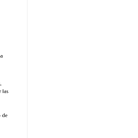
ra
,
 las
o de