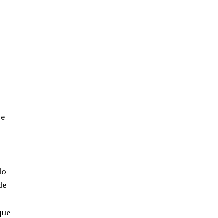
e
le
do
de
 que