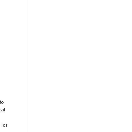
to
 al
 los