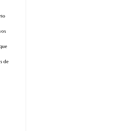
rio
ivos
 que
os de