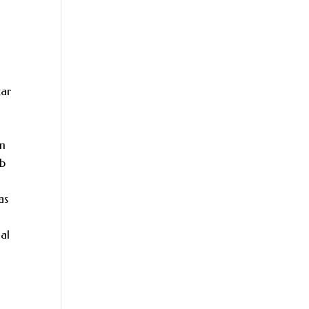
zar
en
eb
as
ial